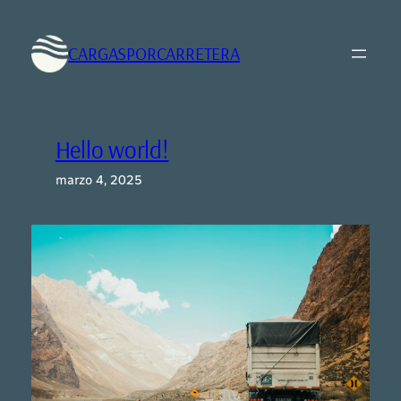
Saltar
al
CARGASPORCARRETERA
contenido
Hello world!
marzo 4, 2025